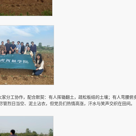
，大家分工协作，配合默契：有人挥锄翻土，疏松板结的土壤；有人弯腰俯
 尽管烈日当空、泥土沾衣，但党员们热情高涨，汗水与笑声交织在田间。