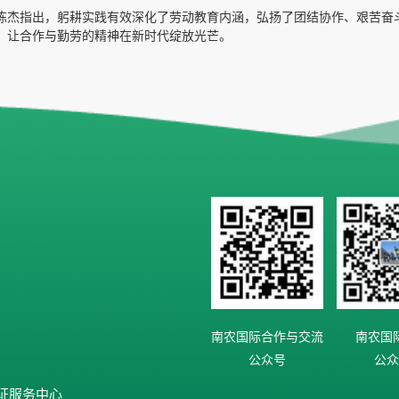
陈杰指出，躬耕实践有效深化了劳动教育内涵，弘扬了团结协作、艰苦奋
，让合作与勤劳的精神在新时代绽放光芒。
南农国际合作与交流
南农国
公众号
公众
证服务中心