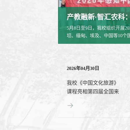
YUE悦·山海丨五大洲学子齐聚南农，2026“锦绣江苏”国际暑期学校...
产教融新·智汇农科
苏”国际暑期学校项目在我
5月8日至9日，我校组织开展2
淑怡，国际合作与交流处
坦、缅甸、埃及、中国等10个
..
河古镇、安徽省博物院等地，以
2026年04月30日
我校《中国文化旅游》
课程亮相第四届全国来
华留学生国情教育研讨
会 ...